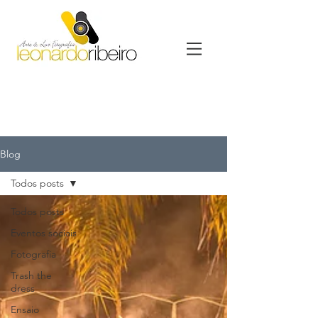
Blog
Todos posts
Todos posts
Eventos sociais
Fotografia
Trash the
dress
Ensaio