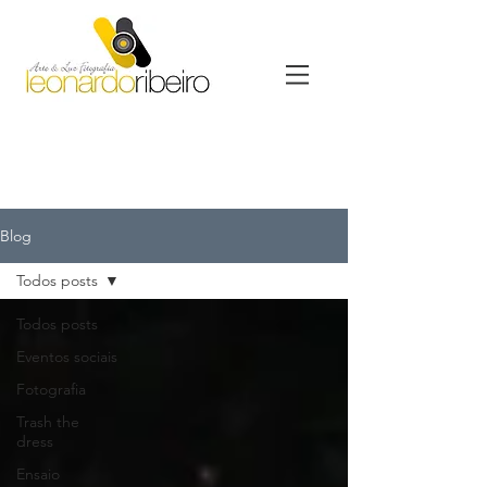
Blog
Todos posts
Todos posts
Eventos sociais
Fotografia
Trash the
dress
Ensaio