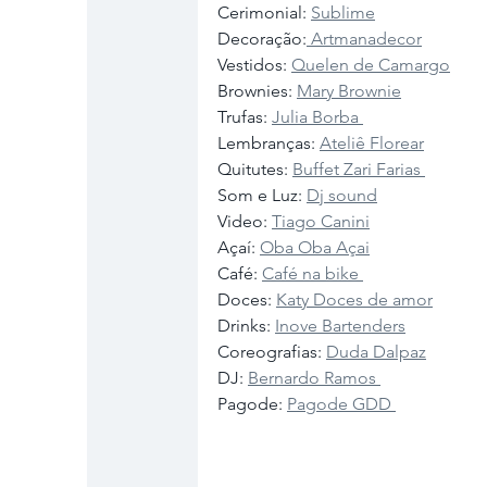
Cerimonial: 
Sublime
Decoração:
 Artmanadecor
Vestidos: 
Quelen de Camargo
Brownies: 
Mary Brownie
Trufas: 
Julia Borba 
Lembranças: 
Ateliê Florear
Quitutes: 
Buffet Zari Farias 
Som e Luz: 
Dj sound
Video: 
Tiago Canini
Açaí: 
Oba Oba Açai
Café: 
Café na bike 
Doces: 
Katy Doces de amor
Drinks: 
Inove Bartenders
Coreografias: 
Duda Dalpaz
DJ: 
Bernardo Ramos 
Pagode: 
Pagode GDD 