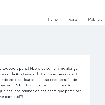
Home
works
Making of
 muitooooo à pena! Não preciso nem me alongar 
 ensaio da Ana Luisa e do Beto à espera do Ian! 
 do sol dos deuses e arrasar nessa sessão de 
ramandaí. Vibe de praia e amor à espera do 
que os filhos caninos deles tinham que participar 
ver como foi?!